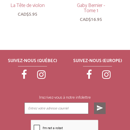
La Tête de violon
Gaby Bernier -
Tome 1
CAD$5.95
CAD$16.95
SUIVEZ-NOUS (QUÉBEC)
SUIVEZ-NOUS (EUROPE)
Inscrivez-vous à notre infolettre
send