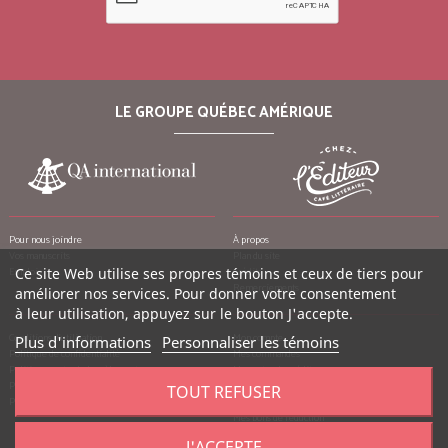
LE GROUPE QUÉBEC AMÉRIQUE
Pour nous joindre
À propos
Vos manuscrits
Plan du site
Emplois
Ce site Web utilise ses propres témoins et ceux de tiers pour
Crédits
Remerciements
améliorer nos services. Pour donner votre consentement
à leur utilisation, appuyez sur le bouton J'accepte.
Conditions d’utilisation
Mon compte
Plus d'informations
Personnaliser les témoins
Politique de confidentialité
Mes commandes
Politique contre le harcèlement
Mes notes de crédit
Politique anti-pourriels
Mes adresses
TOUT REFUSER
Politique de retour
Mes informations personnelles
Mes bons de réduction
J'ACCEPTE