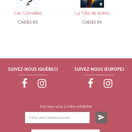
Les Corneilles
La Tête de violon
CAD$5.95
CAD$5.95
SUIVEZ-NOUS (QUÉBEC)
SUIVEZ-NOUS (EUROPE)
Inscrivez-vous à notre infolettre
send