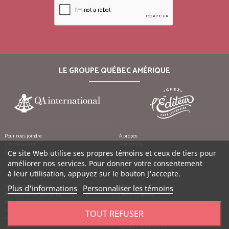
LE GROUPE QUÉBEC AMÉRIQUE
Pour nous joindre
À propos
Vos manuscrits
Plan du site
Ce site Web utilise ses propres témoins et ceux de tiers pour
Emplois
Crédits
Remerciements
améliorer nos services. Pour donner votre consentement
à leur utilisation, appuyez sur le bouton J'accepte.
Conditions d’utilisation
Mon compte
Plus d'informations
Personnaliser les témoins
Politique de confidentialité
Mes commandes
Politique contre le harcèlement
Mes notes de crédit
Politique anti-pourriels
Mes adresses
TOUT REFUSER
Politique de retour
Mes informations personnelles
Mes bons de réduction