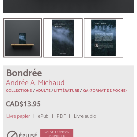
Bondrée
Andrée A. Michaud
COLLECTIONS
/
ADULTE
/
LITTÉRATURE
/
QA (FORMAT DE POCHE)
CAD$13.95
Livre papier
|
ePub
|
PDF
|
Livre audio
block
NOUVELLE ÉDITION
ÉPUISÉ
DISPONIBLE ICI