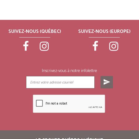
SUIVEZ-NOUS (QUÉBEC)
SUIVEZ-NOUS (EUROPE)
Inscrivez-vous à notre infolettre
send