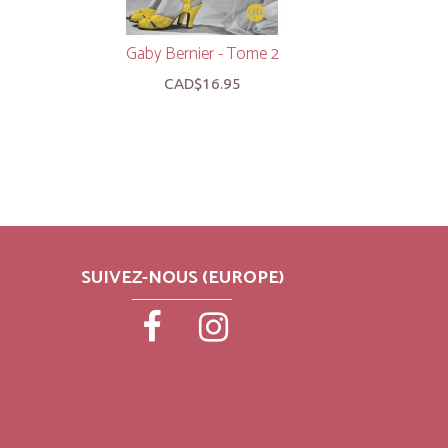
Gaby Bernier - Tome 2
Gaby 
CAD$16.95
SUIVEZ-NOUS (EUROPE)