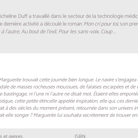
icheline Duff a travaillé dans le secteur de la technologie médic
e dernière activité a découlé le roman
Mon cri pour toi
, son pre
 à l’autre
,
Au bout de l’exil
,
Pour les sans-voix
,
Coup
...
, Marguerite trouvait cette journée bien longue. Le navire s’engagea
dédale de masses rocheuses moussues, de falaises escarpées et de ve
bastingage, ni l’une ni l’autre ne disait mot. Étaient-elles emporté
tique, cette petite étincelle appelée inspiration, elle qui, ces dernier
blait à des siècles du moment présent, retournée dans son univers 
-elle songer ? Marguerite lui souhaita secrètement de trouver enfi
 et genres
ISBN