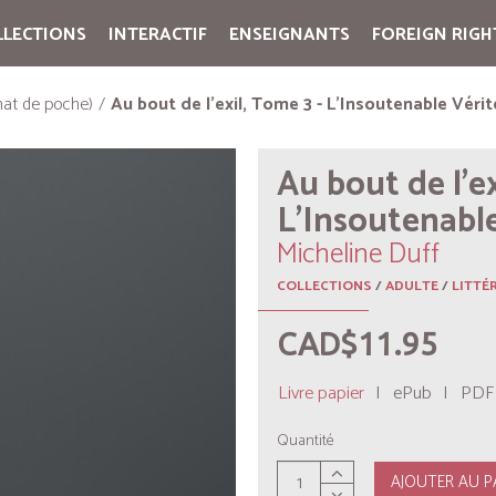
LLECTIONS
INTERACTIF
ENSEIGNANTS
FOREIGN RIGH
Cart:
(vide)
at de poche)
Au bout de l’exil, Tome 3 - L’Insoutenable Vérit
Au bout de l’ex
L’Insoutenable
Micheline Duff
COLLECTIONS
/
ADULTE
/
LITTÉ
CAD$11.95
Livre papier
|
ePub
|
PDF
Quantité
AJOUTER AU P