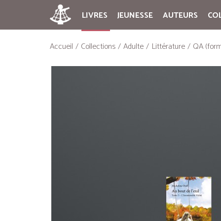
LIVRES
JEUNESSE
AUTEURS
CO
Accueil
Collections
Adulte
Littérature
QA (form