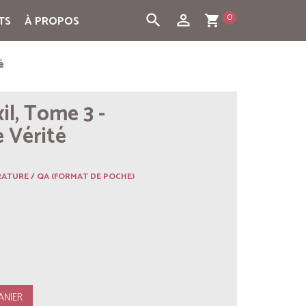
0
search
person_outline
TS
À PROPOS
shopping_cart
é
il, Tome 3 -
 Vérité
RATURE
/
QA (FORMAT DE POCHE)
ANIER