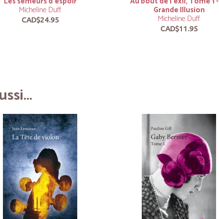
Les semeurs d’espoir
Au bout de l’exil, Tome 1 -
Micheline Duff
Grande Illusion
Micheline Duff
CAD$24.95
CAD$11.95
ssi...