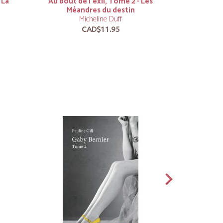
 La
Au bout de l’exil, Tome 2 - Les
Méandres du destin
Micheline Duff
CAD$11.95