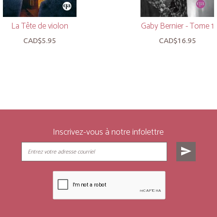
La Tête de violon
Gaby Bernier - Tome 1
CAD$5.95
CAD$16.95
Inscrivez-vous à notre infolettre
send