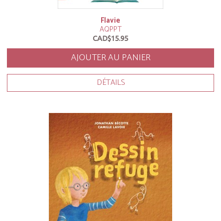
Flavie
AQPPT
CAD$15.95
AJOUTER AU PANIER
DÉTAILS