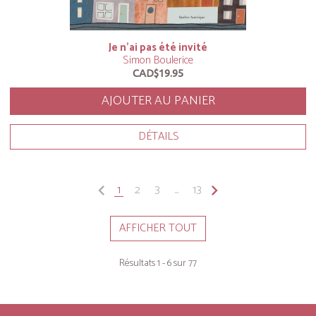
Je n’ai pas été invité
Simon Boulerice
CAD$19.95
AJOUTER AU PANIER
DÉTAILS
keyboard_arrow_left
1
2
3
...
13
keyboard_arrow_right
AFFICHER TOUT
Résultats 1 - 6 sur 77