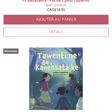
FX Bellavance - Pas de S pour Copernic
Jean Lemieux
CAD$16.95
AJOUTER AU PANIER
DÉTAILS
Nouveau