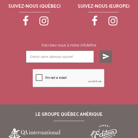
SUIVEZ-NOUS (QUÉBEC)
SUIVEZ-NOUS (EUROPE)
Inscrivez-vous à notre infolettre
send
LE GROUPE QUÉBEC AMÉRIQUE