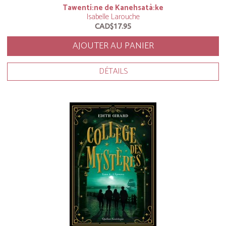
Tawentí:ne de Kanehsatà:ke
Isabelle Larouche
CAD$17.95
AJOUTER AU PANIER
DÉTAILS