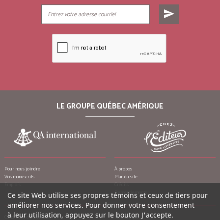
send
LE GROUPE QUÉBEC AMÉRIQUE
Pour nous joindre
À propos
Vos manuscrits
Plan du site
Emplois
Crédits
Remerciements
Ce site Web utilise ses propres témoins et ceux de tiers pour
améliorer nos services. Pour donner votre consentement
à leur utilisation, appuyez sur le bouton J'accepte.
Conditions d’utilisation
Mon compte