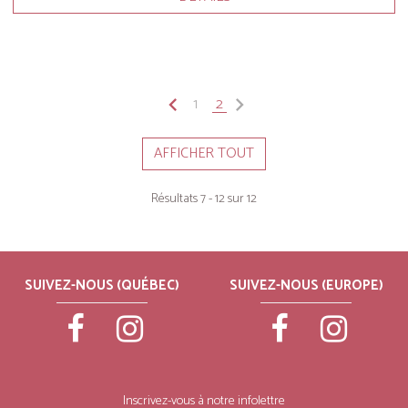
keyboard_arrow_left
1
2
keyboard_arrow_right
AFFICHER TOUT
Résultats 7 - 12 sur 12
SUIVEZ-NOUS (QUÉBEC)
SUIVEZ-NOUS (EUROPE)
Inscrivez-vous à notre infolettre