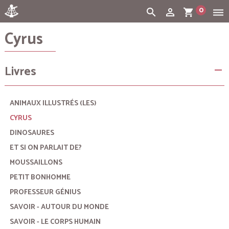
0
search
person_outline
shopping_cart
dehaze
Cyrus
Cart:
(vide)
Livres
remove
ANIMAUX ILLUSTRÉS (LES)
CYRUS
DINOSAURES
ET SI ON PARLAIT DE?
MOUSSAILLONS
PETIT BONHOMME
PROFESSEUR GÉNIUS
SAVOIR - AUTOUR DU MONDE
SAVOIR - LE CORPS HUMAIN