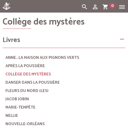
0
search
person_outline
shopping_cart
dehaze
Collège des mystères
Cart:
(vide)
Livres
remove
ANNE...LA MAISON AUX PIGNONS VERTS
APRÈS LA POUSSIÈRE
COLLÈGE DES MYSTÈRES
DANSER DANS LA POUSSIÈRE
FLEURS DU NORD (LES)
JACOB JOBIN
MARIE-TEMPÊTE
NELLIE
NOUVELLE-ORLÉANS