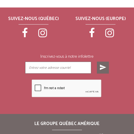
SUIVEZ-NOUS (QUÉBEC)
SUIVEZ-NOUS (EUROPE)
Inscrivez-vous à notre infolettre
send
LE GROUPE QUÉBEC AMÉRIQUE