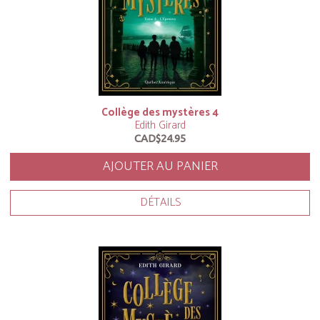
Collège des mystères 4
Edith Girard
CAD$24.95
AJOUTER AU PANIER
DÉTAILS