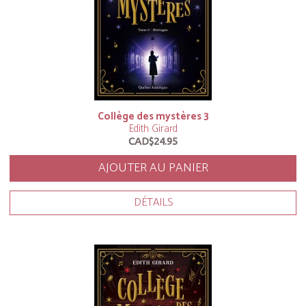
Collège des mystères 3
Edith Girard
CAD$24.95
AJOUTER AU PANIER
DÉTAILS