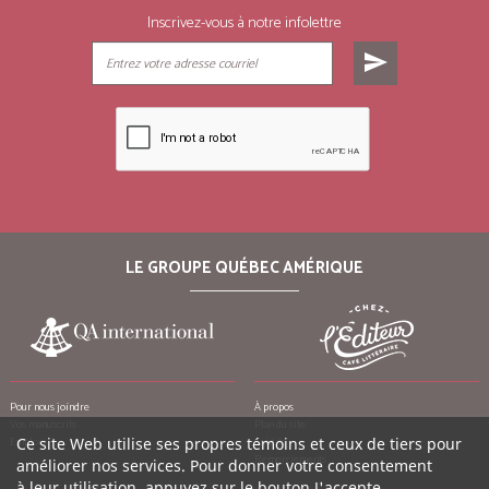
Inscrivez-vous à notre infolettre
send
LE GROUPE QUÉBEC AMÉRIQUE
Pour nous joindre
À propos
Vos manuscrits
Plan du site
Emplois
Ce site Web utilise ses propres témoins et ceux de tiers pour
Crédits
Remerciements
améliorer nos services. Pour donner votre consentement
à leur utilisation, appuyez sur le bouton J'accepte.