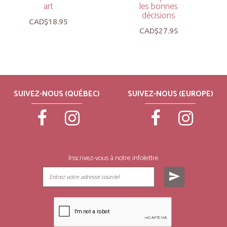
art
les bonnes
décisions
CAD$18.95
CAD$27.95
SUIVEZ-NOUS (QUÉBEC)
SUIVEZ-NOUS (EUROPE)
Inscrivez-vous à notre infolettre
send