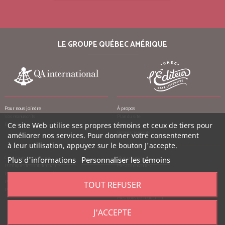
LE GROUPE QUÉBEC AMÉRIQUE
Pour nous joindre
À propos
Vos manuscrits
Plan du site
Emplois
Ce site Web utilise ses propres témoins et ceux de tiers pour
Crédits
Remerciements
améliorer nos services. Pour donner votre consentement
à leur utilisation, appuyez sur le bouton J'accepte.
Conditions d’utilisation
Mon compte
Plus d'informations
Personnaliser les témoins
Politique de confidentialité
Mes commandes
Politique contre le harcèlement
Mes notes de crédit
Politique anti-pourriels
Mes adresses
TOUT REFUSER
Politique de retour
Mes informations personnelles
Mes bons de réduction
J'ACCEPTE
©
2026
Québec Amérique, tous droits réservés