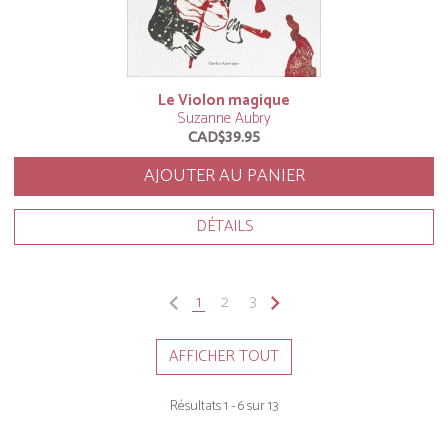
Le Violon magique
Suzanne Aubry
CAD$39.95
AJOUTER AU PANIER
DÉTAILS
keyboard_arrow_left
1
2
3
keyboard_arrow_right
AFFICHER TOUT
Résultats 1 - 6 sur 13