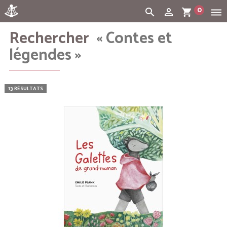
0
search
person_outline
shopping_cart
dehaze
Rechercher
« Contes et
Cart:
(vide)
légendes »
13 RÉSULTATS