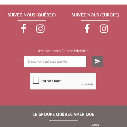
SUIVEZ-NOUS (QUÉBEC)
SUIVEZ-NOUS (EUROPE)
Inscrivez-vous à notre infolettre
send
LE GROUPE QUÉBEC AMÉRIQUE