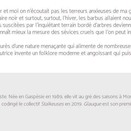
ur et moi on n’écoutait pas les terreurs anxieuses de ma 
e noir et surtout, surtout, l’hiver, les barbus allaient no
es suscitées par l’inquiétant terrain bordé d’arbres devie
naît mieux la mesure des sévices cruels que l’on peut in
tourés d’une nature menaçante qui alimente de nombreus
’autrice invente un folklore moderne et angoissant qui pu
ste. Née en Gaspésie en 1989, elle vit au gré des saisons à Mont
codirigé le collectif
Stalkeuses
en 2019.
Glauque
est son premie