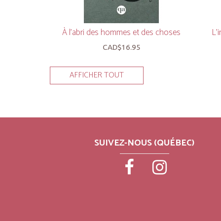
À l’abri des hommes et des choses
L’
CAD$16.95
AFFICHER TOUT
SUIVEZ-NOUS (QUÉBEC)