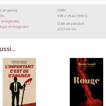
 et genres
ISBN
les
978-2-7644-3991-3
 et légendes
Date de parution
ique et imaginaire
2021-02-02
ssi...