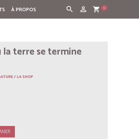
0
search
person_outline
TS
À PROPOS
shopping_cart
 la terre se termine
RATURE
/
LA SHOP
ANIER