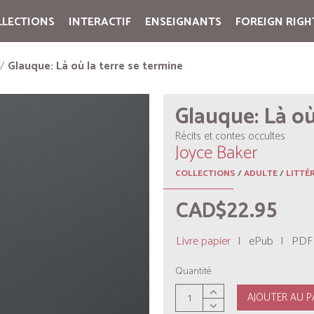
LLECTIONS
INTERACTIF
ENSEIGNANTS
FOREIGN RIGH
Cart:
(vide)
Glauque: Là où la terre se termine
Glauque: Là où
Récits et contes occultes
Joyce Baker
COLLECTIONS
/
ADULTE
/
LITTÉ
CAD$22.95
Livre papier
|
ePub
|
PDF
Quantité
AJOUTER AU P