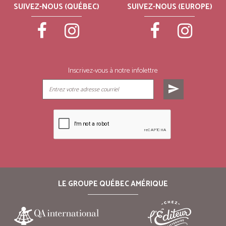
SUIVEZ-NOUS (QUÉBEC)
SUIVEZ-NOUS (EUROPE)
Inscrivez-vous à notre infolettre
send
LE GROUPE QUÉBEC AMÉRIQUE