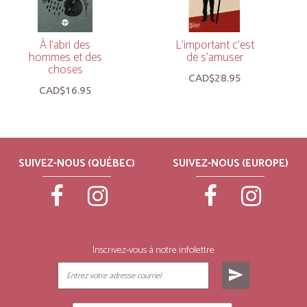
À l’abri des
L’important c’est
hommes et des
de s’amuser
choses
CAD$28.95
CAD$16.95
SUIVEZ-NOUS (QUÉBEC)
SUIVEZ-NOUS (EUROPE)
Inscrivez-vous à notre infolettre
send