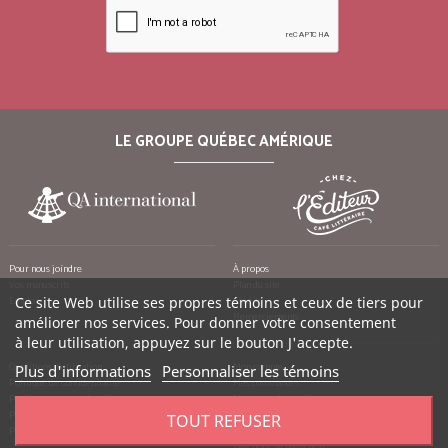
LE GROUPE QUÉBEC AMÉRIQUE
Pour nous joindre
À propos
Vos manuscrits
Plan du site
Emplois
Ce site Web utilise ses propres témoins et ceux de tiers pour
Crédits
Remerciements
améliorer nos services. Pour donner votre consentement
à leur utilisation, appuyez sur le bouton J'accepte.
Conditions d’utilisation
Mon compte
Plus d'informations
Personnaliser les témoins
Politique de confidentialité
Mes commandes
Politique contre le harcèlement
Mes notes de crédit
Politique anti-pourriels
Mes adresses
TOUT REFUSER
Politique de retour
Mes informations personnelles
Mes bons de réduction