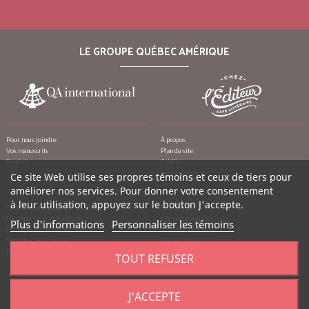
LE GROUPE QUÉBEC AMÉRIQUE
Pour nous joindre
À propos
Vos manuscrits
Plan du site
Emplois
Crédits
Remerciements
Ce site Web utilise ses propres témoins et ceux de tiers pour
améliorer nos services. Pour donner votre consentement
à leur utilisation, appuyez sur le bouton J'accepte.
Conditions d’utilisation
Mon compte
Politique de confidentialité
Mes commandes
Plus d'informations
Personnaliser les témoins
Politique contre le harcèlement
Mes notes de crédit
Politique anti-pourriels
Mes adresses
Politique de retour
Mes informations personnelles
TOUT REFUSER
Mes bons de réduction
J'ACCEPTE
©
2026
Québec Amérique, tous droits réservés