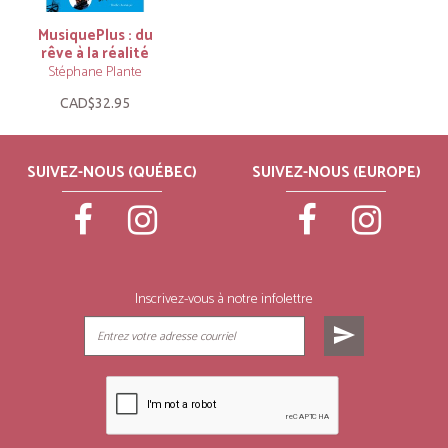
MusiquePlus : du
rêve à la réalité
Stéphane Plante
CAD$32.95
SUIVEZ-NOUS (QUÉBEC)
SUIVEZ-NOUS (EUROPE)
Inscrivez-vous à notre infolettre
send