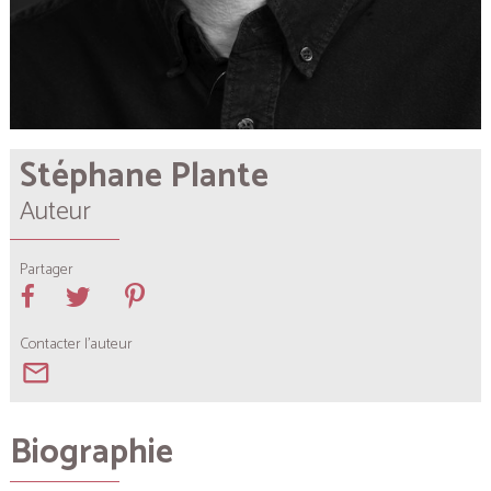
Stéphane Plante
Auteur
Partager
Contacter l'auteur
mail_outline
Biographie