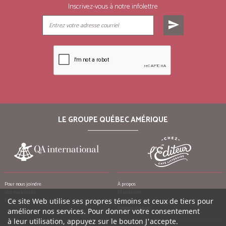
Inscrivez-vous à notre infolettre
send
LE GROUPE QUÉBEC AMÉRIQUE
Pour nous joindre
À propos
Vos manuscrits
Plan du site
Emplois
Ce site Web utilise ses propres témoins et ceux de tiers pour
Crédits
Remerciements
améliorer nos services. Pour donner votre consentement
à leur utilisation, appuyez sur le bouton J'accepte.