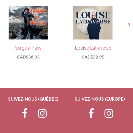
Serge à Paris
Louise Latraverse
CAD$36.95
CAD$32.95
SUIVEZ-NOUS (QUÉBEC)
SUIVEZ-NOUS (EUROPE)