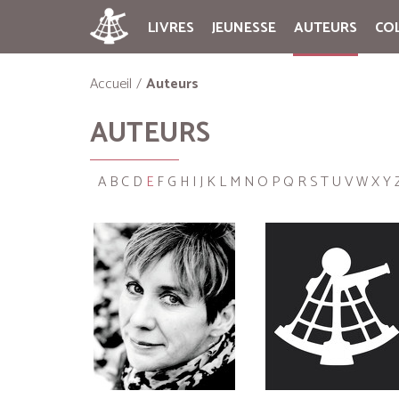
LIVRES
JEUNESSE
AUTEURS
CO
Accueil
Auteurs
AUTEURS
A
B
C
D
E
F
G
H
I
J
K
L
M
N
O
P
Q
R
S
T
U
V
W
X
Y