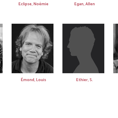
Eclipse, Noémie
Egan, Allen
Émond, Louis
Ethier, S.