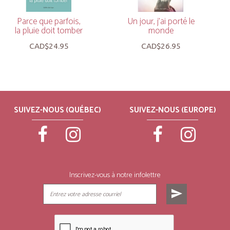
Parce que parfois,
Un jour, j’ai porté le
la pluie doit tomber
monde
CAD$24.95
CAD$26.95
SUIVEZ-NOUS (QUÉBEC)
SUIVEZ-NOUS (EUROPE)
Inscrivez-vous à notre infolettre
send