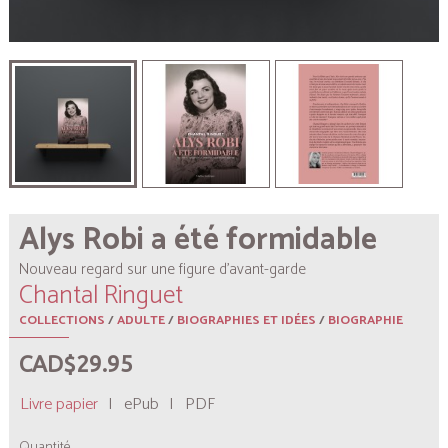
Alys Robi a été formidable
Nouveau regard sur une figure d’avant-garde
Chantal Ringuet
COLLECTIONS
/
ADULTE
/
BIOGRAPHIES ET IDÉES
/
BIOGRAPHIE
CAD$29.95
Livre papier
|
ePub
|
PDF
Quantité