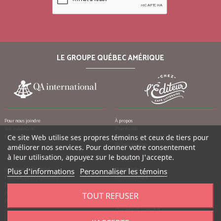
LE GROUPE QUÉBEC AMÉRIQUE
Pour nous joindre
À propos
Vos manuscrits
Plan du site
Emplois
Ce site Web utilise ses propres témoins et ceux de tiers pour
Crédits
Remerciements
améliorer nos services. Pour donner votre consentement
à leur utilisation, appuyez sur le bouton J'accepte.
Conditions d’utilisation
Mon compte
Plus d'informations
Personnaliser les témoins
Politique de confidentialité
Mes commandes
Politique contre le harcèlement
Mes notes de crédit
Politique anti-pourriels
Mes adresses
TOUT REFUSER
Politique de retour
Mes informations personnelles
Mes bons de réduction