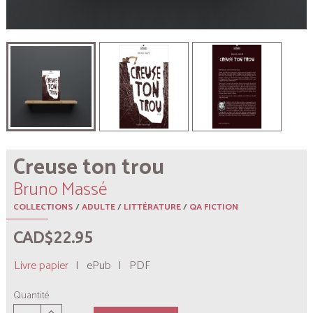
Creuse ton trou
Bruno Massé
COLLECTIONS
/
ADULTE
/
LITTÉRATURE
/
QA FICTION
CAD$22.95
Livre papier
|
ePub
|
PDF
Quantité