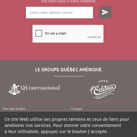
Inscrivez-vous à notre infolettre
send
LE GROUPE QUÉBEC AMÉRIQUE
Pour nous joindre
À propos
Vos manuscrits
Plan du site
Emplois
Ce site Web utilise ses propres témoins et ceux de tiers pour
Crédits
Remerciements
améliorer nos services. Pour donner votre consentement
à leur utilisation, appuyez sur le bouton J'accepte.