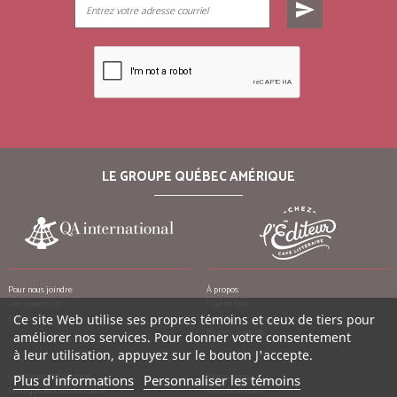
send
LE GROUPE QUÉBEC AMÉRIQUE
Pour nous joindre
À propos
Vos manuscrits
Plan du site
Emplois
Ce site Web utilise ses propres témoins et ceux de tiers pour
Crédits
Remerciements
améliorer nos services. Pour donner votre consentement
à leur utilisation, appuyez sur le bouton J'accepte.
Conditions d’utilisation
Mon compte
Plus d'informations
Personnaliser les témoins
Politique de confidentialité
Mes commandes