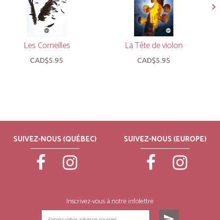
Les Corneilles
La Tête de violon
CAD$5.95
CAD$5.95
SUIVEZ-NOUS (QUÉBEC)
SUIVEZ-NOUS (EUROPE)
Inscrivez-vous à notre infolettre
send