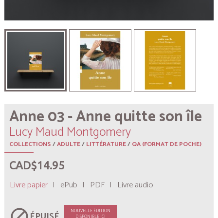
Anne 03 - Anne quitte son île
Lucy Maud Montgomery
COLLECTIONS
/
ADULTE
/
LITTÉRATURE
/
QA (FORMAT DE POCHE)
CAD$14.95
Livre papier
|
ePub
|
PDF
|
Livre audio
block
NOUVELLE ÉDITION
ÉPUISÉ
DISPONIBLE ICI