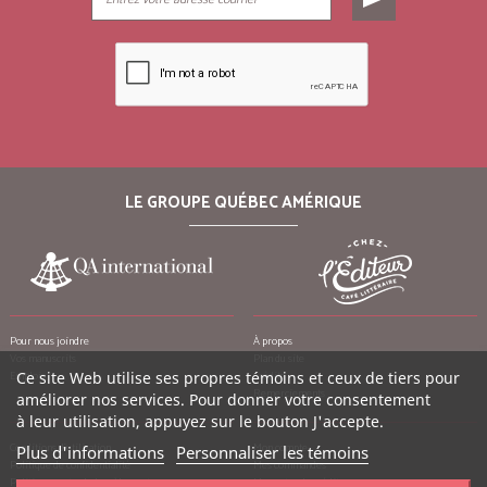
LE GROUPE QUÉBEC AMÉRIQUE
Pour nous joindre
À propos
Vos manuscrits
Plan du site
Ce site Web utilise ses propres témoins et ceux de tiers pour
Emplois
Crédits
Remerciements
améliorer nos services. Pour donner votre consentement
à leur utilisation, appuyez sur le bouton J'accepte.
Conditions d’utilisation
Mon compte
Plus d'informations
Personnaliser les témoins
Politique de confidentialité
Mes commandes
Politique contre le harcèlement
Mes notes de crédit