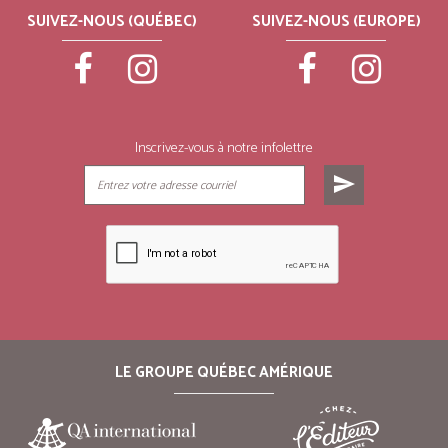
SUIVEZ-NOUS (QUÉBEC)
SUIVEZ-NOUS (EUROPE)
Inscrivez-vous à notre infolettre
send
LE GROUPE QUÉBEC AMÉRIQUE