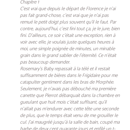
Chapitre 1
C’est vrai que depuis le départ de Florence je n’ai
pas fait grand-chose, c’est vrai que je n’ai pas
remué le petit doigt plus souvent qu’il le faut. Par
contre, aujourd’hui, c’est fini tout ça, je le jure, bien
fini. D’ailleurs, ce soir c’était une exception, rien à
voir avec elle, je voulais juste quelques heures à
moi, une simple poignée de minutes, un minable
grain dans le grand sablier de l’éternité. Ce n’était
pas beaucoup demander.
Rosemary’s Baby repassait à la télé et il restait
suffisamment de bières dans le Frigidaire pour me
catapulter gentiment dans les bras de Morphée.
Seulement, je n’avais pas débouché ma première
canette que Pierrot débarquait dans la chambre en
gueulant que huit mois c’était suffisant, qu’il
n’allait pas m’endurer avec cette tête une seconde
de plus, que le temps était venu de me grouiller le
cul. J’ai maugréé jusqu’à la salle de bain, coupé ma
barbe de deux cent quarante jours et enfilé un t-