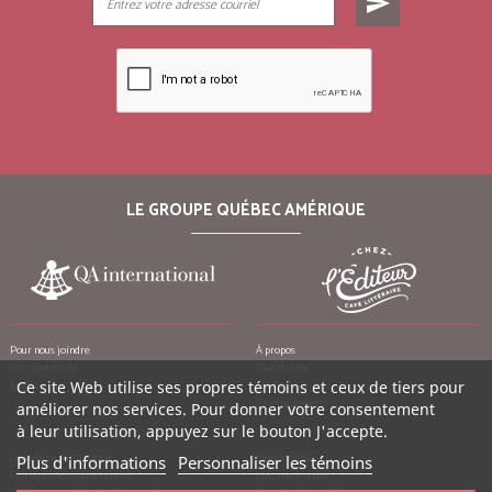
send
LE GROUPE QUÉBEC AMÉRIQUE
Pour nous joindre
À propos
Vos manuscrits
Plan du site
Ce site Web utilise ses propres témoins et ceux de tiers pour
Emplois
Crédits
Remerciements
améliorer nos services. Pour donner votre consentement
à leur utilisation, appuyez sur le bouton J'accepte.
Conditions d’utilisation
Mon compte
Plus d'informations
Personnaliser les témoins
Politique de confidentialité
Mes commandes