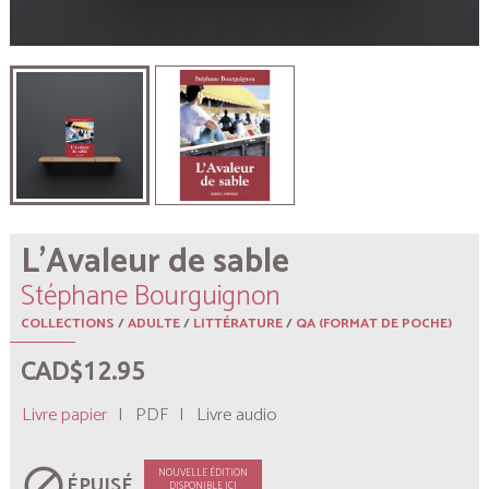
L’Avaleur de sable
Stéphane Bourguignon
COLLECTIONS
/
ADULTE
/
LITTÉRATURE
/
QA (FORMAT DE POCHE)
CAD$12.95
Livre papier
|
PDF
|
Livre audio
block
NOUVELLE ÉDITION
ÉPUISÉ
DISPONIBLE ICI