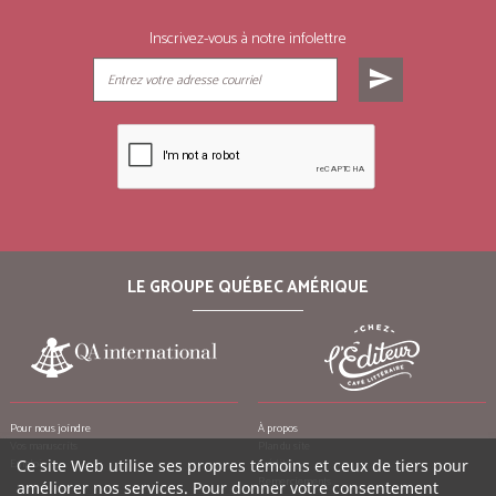
Inscrivez-vous à notre infolettre
send
LE GROUPE QUÉBEC AMÉRIQUE
Pour nous joindre
À propos
Vos manuscrits
Plan du site
Emplois
Ce site Web utilise ses propres témoins et ceux de tiers pour
Crédits
Remerciements
améliorer nos services. Pour donner votre consentement