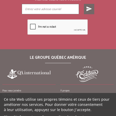
send
LE GROUPE QUÉBEC AMÉRIQUE
Pour nous joindre
À propos
Vos manuscrits
Plan du site
Emplois
Ce site Web utilise ses propres témoins et ceux de tiers pour
Crédits
Remerciements
améliorer nos services. Pour donner votre consentement
à leur utilisation, appuyez sur le bouton J'accepte.