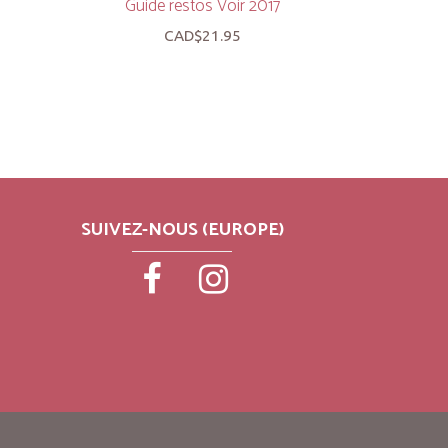
Guide restos Voir 2017
Un sommel
CAD$21.95
SUIVEZ-NOUS (EUROPE)