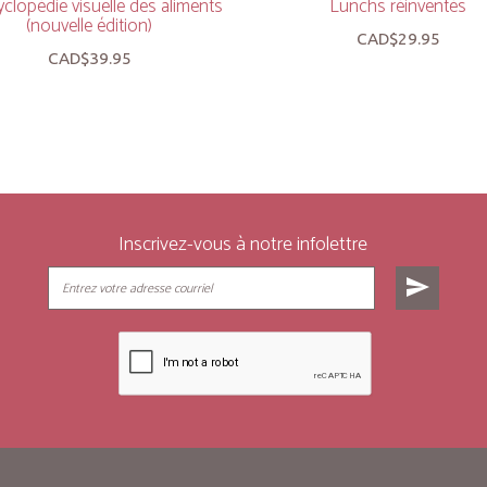
clopédie visuelle des aliments
Lunchs réinventés
(nouvelle édition)
CAD$29.95
CAD$39.95
Inscrivez-vous à notre infolettre
send