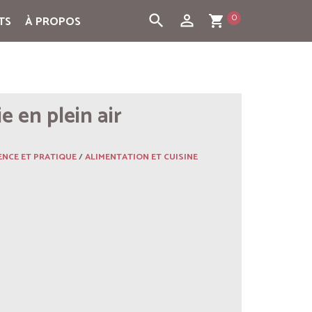
0
search
person_outline
TS
À PROPOS
shopping_cart
 en plein air
ENCE ET PRATIQUE
/
ALIMENTATION ET CUISINE