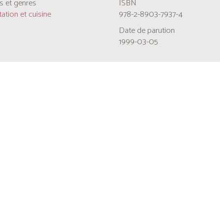
 et genres
ISBN
ation et cuisine
978-2-8903-7937-4
Date de parution
1999-03-05