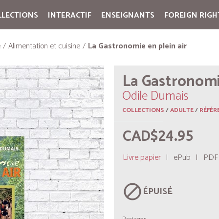
LLECTIONS
INTERACTIF
ENSEIGNANTS
FOREIGN RIGH
Cart:
(vide)
e
Alimentation et cuisine
La Gastronomie en plein air
La Gastronomie
Odile Dumais
COLLECTIONS
/
ADULTE
/
RÉFÉR
CAD$24.95
Livre papier
|
ePub
|
PDF
block
ÉPUISÉ