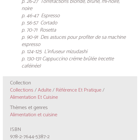
p. 26-27 Torréfactions blonde, brune, mi-noire,
noire
p. 46-47 Espresso
p. 56-57 Cortado
p. 70-71
Rosetta
p. 90-91 Des astuces pour profiter de sa machine
espresso
p. 124-125 L’infuseur mizudashi
p. 130-131 Cappuccino crème brûlée (recette
caféinée)
Collection
Collections
/
Adulte
/
Référence Et Pratique
/
Alimentation Et Cuisine
Thèmes et genres
Alimentation et cuisine
ISBN
978-2-7644-5387-2