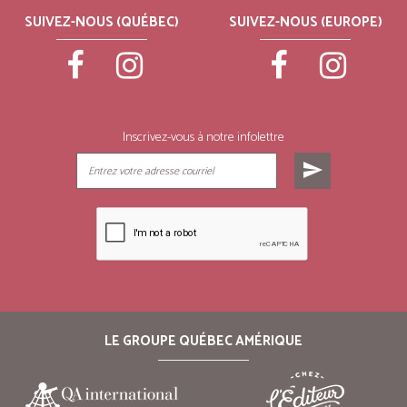
SUIVEZ-NOUS (QUÉBEC)
SUIVEZ-NOUS (EUROPE)
Inscrivez-vous à notre infolettre
send
LE GROUPE QUÉBEC AMÉRIQUE