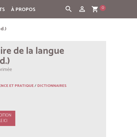
0
search
person_outline
TS
À PROPOS
shopping_cart
d.)
ire de la langue
d.)
primée
ENCE ET PRATIQUE
/
DICTIONNAIRES
DITION
E ICI