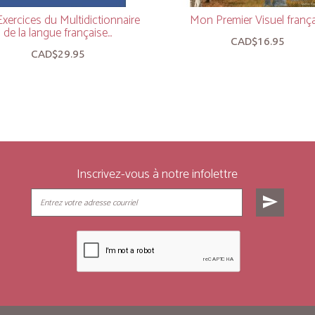
xercices du Multidictionnaire
Mon Premier Visuel frança
de la langue française...
CAD$16.95
CAD$29.95
Inscrivez-vous à notre infolettre
send