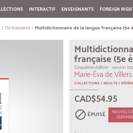
LLECTIONS
INTERACTIF
ENSEIGNANTS
FOREIGN RIGH
Cart:
(vide)
e
Dictionnaires
Multidictionnaire de la langue française (5e é
Multidictionna
française (5e é
Cinquième édition - version im
Marie-Éva de Villers
COLLECTIONS
/
ADULTE
/
RÉFÉR
CAD$54.95
block
NOUVELLE É
ÉPUISÉ
DISPONIBL