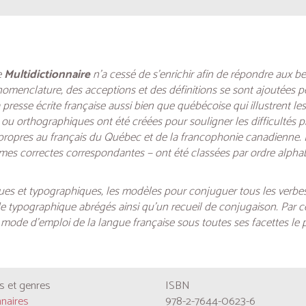
e
Multidictionnaire
n’a cessé de s’enrichir afin de répondre aux be
nomenclature, des acceptions et des définitions se sont ajoutées peu
 la presse écrite française aussi bien que québécoise qui illustrent 
u orthographiques ont été créées pour souligner les difficultés pro
 propres au français du Québec et de la francophonie canadienne. L
es correctes correspondantes − ont été classées par ordre alphabét
ques et typographiques, les modèles pour conjuguer tous les verb
typographique abrégés ainsi qu’un recueil de conjugaison. Par ces
 un mode d’emploi de la langue française sous toutes ses facettes l
 et genres
ISBN
nnaires
978-2-7644-0623-6