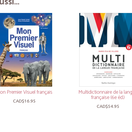
ssi...
on Premier Visuel français
Multidictionnaire de la lan
française (6e éd.)
CAD$16.95
CAD$54.95