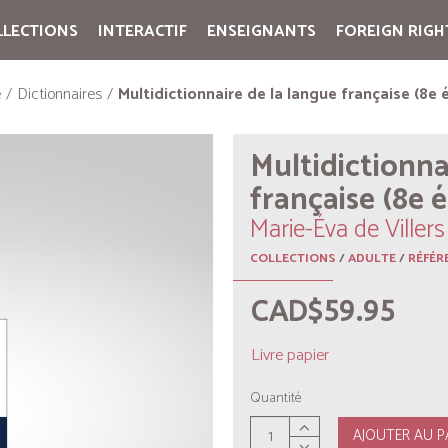
LLECTIONS
INTERACTIF
ENSEIGNANTS
FOREIGN RIGH
Cart:
(vide)
e
Dictionnaires
Multidictionnaire de la langue française (8e 
Multidictionna
française (8e é
Marie-Éva de Villers
COLLECTIONS
/
ADULTE
/
RÉFÉR
CAD$59.95
Livre papier
Quantité
AJOUTER AU P