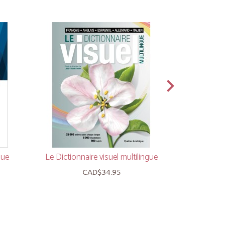
gue
Le Dictionnaire visuel multilingue
Les Exercic
de la
CAD$34.95