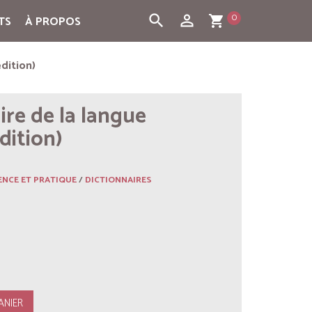
0
search
person_outline
TS
À PROPOS
shopping_cart
édition)
ire de la langue
dition)
ENCE ET PRATIQUE
/
DICTIONNAIRES
ANIER