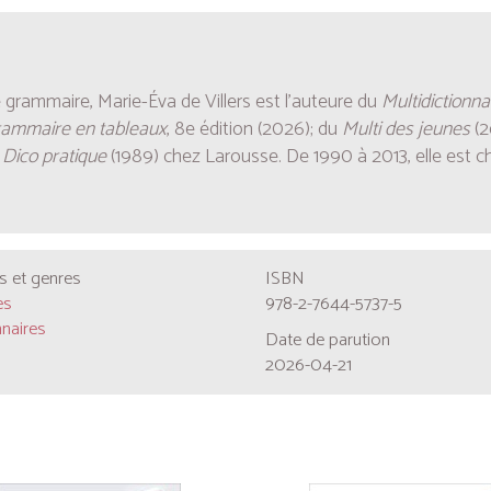
 grammaire, Marie-Éva de Villers est l’auteure du
Multidictionna
rammaire en tableaux
, 8e édition (2026); du
Multi des jeunes
(2
u
Dico pratique
(1989) chez Larousse.
De 1990 à 2013, elle est c
 et genres
ISBN
es
978-2-7644-5737-5
nnaires
Date de parution
2026-04-21