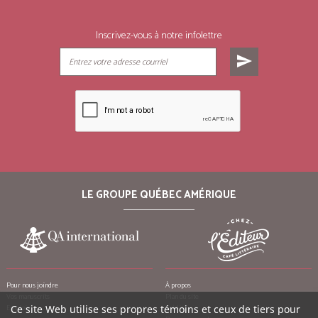
Inscrivez-vous à notre infolettre
send
LE GROUPE QUÉBEC AMÉRIQUE
Pour nous joindre
À propos
Vos manuscrits
Plan du site
Ce site Web utilise ses propres témoins et ceux de tiers pour
Emplois
Crédits