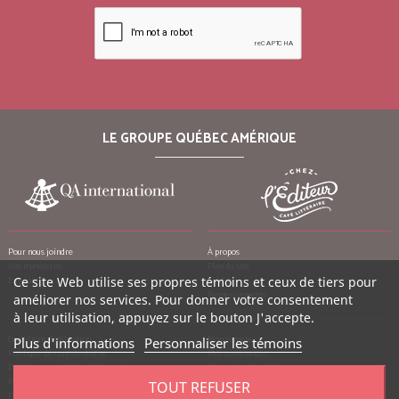
LE GROUPE QUÉBEC AMÉRIQUE
Pour nous joindre
À propos
Vos manuscrits
Plan du site
Emplois
Ce site Web utilise ses propres témoins et ceux de tiers pour
Crédits
Remerciements
améliorer nos services. Pour donner votre consentement
à leur utilisation, appuyez sur le bouton J'accepte.
Conditions d’utilisation
Mon compte
Plus d'informations
Personnaliser les témoins
Politique de confidentialité
Mes commandes
Politique contre le harcèlement
Mes notes de crédit
Politique anti-pourriels
Mes adresses
TOUT REFUSER
Politique de retour
Mes informations personnelles