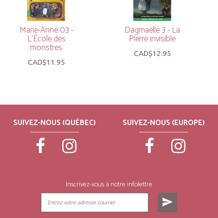
Marie-Anne 03 -
Dagmaëlle 3 - La
L’École des
Pierre invisible
monstres
CAD$12.95
CAD$11.95
SUIVEZ-NOUS (QUÉBEC)
SUIVEZ-NOUS (EUROPE)
Inscrivez-vous à notre infolettre
send