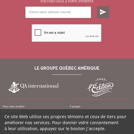
Inscrivez-vous à notre infolettre
send
LE GROUPE QUÉBEC AMÉRIQUE
Pour nous joindre
À propos
Vos manuscrits
Plan du site
Emplois
Crédits
Ce site Web utilise ses propres témoins et ceux de tiers pour
Remerciements
améliorer nos services. Pour donner votre consentement
à leur utilisation, appuyez sur le bouton J'accepte.