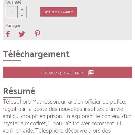
Quantité
AJOUTER AU PANIER
Partager
Téléchargement
picture_as_pdf
F.PÉDAGO - 3E CYCLE PRIM.
Résumé
Télesphore Mathesson, un ancien officier de police,
reçoit par la poste des nouvelles insolites d’un vieil
ami qui croupit en prison. En explorant le contenu d’un
mystérieux coffret, il pourrait trouver comment lui
venir en aide. Télesphore découvre alors des