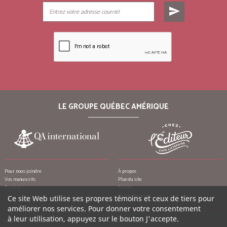
send
LE GROUPE QUÉBEC AMÉRIQUE
Pour nous joindre
À propos
Vos manuscrits
Plan du site
Emplois
Crédits
Remerciements
Ce site Web utilise ses propres témoins et ceux de tiers pour
améliorer nos services. Pour donner votre consentement
à leur utilisation, appuyez sur le bouton J'accepte.
Conditions d’utilisation
Mon compte