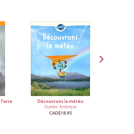
 Terre
Découvrons la météo
L
Québec Amérique
Qu
CAD$18.95