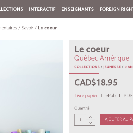
LLECTIONS
INTERACTIF
ENSEIGNANTS
FOREIGN RIGH
Cart:
(vide)
entaires
Savoir
Le coeur
Le coeur
Québec Amérique
COLLECTIONS
/
JEUNESSE
/
9 AN
CAD$18.95
Livre papier
|
ePub
|
PDF
Quantité
AJOUTER AU P