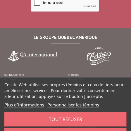
LE GROUPE QUÉBEC AMÉRIQUE
Pour nous joindre
À propos
Vos manuscrits
Plan du site
Emplois
Crédits
Ce site Web utilise ses propres témoins et ceux de tiers pour
Remerciements
améliorer nos services. Pour donner votre consentement
à leur utilisation, appuyez sur le bouton J'accepte.
Conditions d’utilisation
Mon compte
Plus d'informations
Personnaliser les témoins
Politique de confidentialité
Mes commandes
Politique contre le harcèlement
Mes notes de crédit
Politique anti-pourriels
Mes adresses
TOUT REFUSER
Politique de retour
Mes informations personnelles
Mes bons de réduction