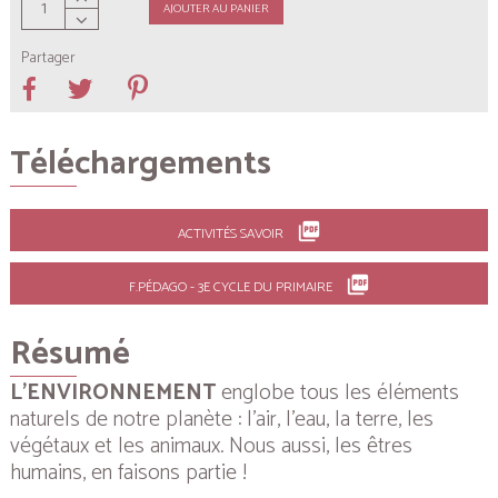
AJOUTER AU PANIER
Partager
Téléchargements
picture_as_pdf
ACTIVITÉS SAVOIR
picture_as_pdf
F.PÉDAGO - 3E CYCLE DU PRIMAIRE
Résumé
L’ENVIRONNEMENT
englobe tous les éléments
naturels de notre planète : l’air, l’eau, la terre, les
végétaux et les animaux. Nous aussi, les êtres
humains, en faisons partie !