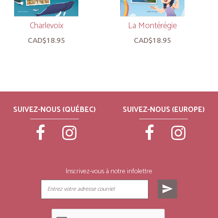
Charlevoix
La Montérégie
CAD$18.95
CAD$18.95
SUIVEZ-NOUS (QUÉBEC)
SUIVEZ-NOUS (EUROPE)
Inscrivez-vous à notre infolettre
send