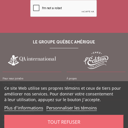
LE GROUPE QUÉBEC AMÉRIQUE
Pour nous joindre
À propos
Vos manuscrits
Plan du site
Emplois
Crédits
Ce site Web utilise ses propres témoins et ceux de tiers pour
Remerciements
améliorer nos services. Pour donner votre consentement
à leur utilisation, appuyez sur le bouton J'accepte.
Conditions d’utilisation
Mon compte
Plus d'informations
Personnaliser les témoins
Politique de confidentialité
Mes commandes
Politique contre le harcèlement
Mes notes de crédit
Politique anti-pourriels
Mes adresses
TOUT REFUSER
Politique de retour
Mes informations personnelles