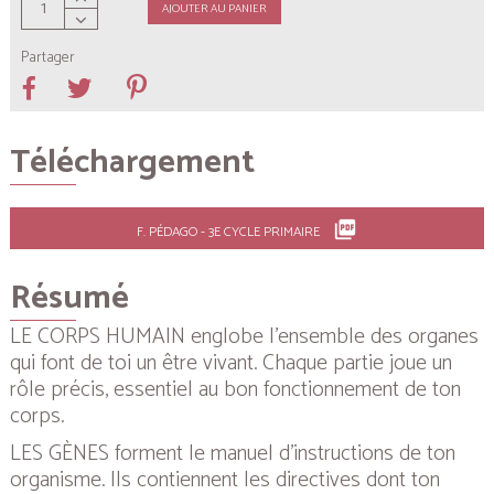
AJOUTER AU PANIER
Partager
Téléchargement
picture_as_pdf
F. PÉDAGO - 3E CYCLE PRIMAIRE
Résumé
LE CORPS HUMAIN englobe l’ensemble des organes
qui font de toi un être vivant. Chaque partie joue un
rôle précis, essentiel au bon fonctionnement de ton
corps.
LES GÈNES forment le manuel d’instructions de ton
organisme. Ils contiennent les directives dont ton