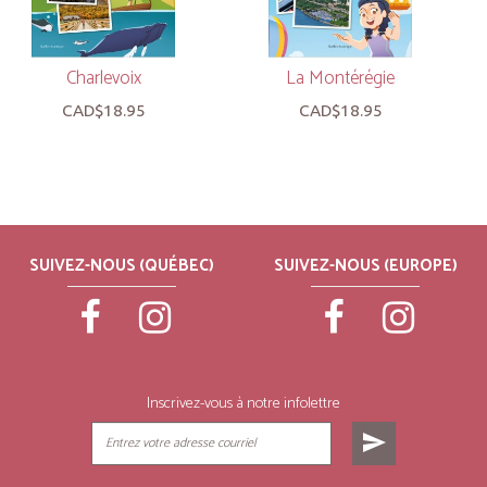
Charlevoix
La Montérégie
CAD$18.95
CAD$18.95
SUIVEZ-NOUS (QUÉBEC)
SUIVEZ-NOUS (EUROPE)
Inscrivez-vous à notre infolettre
send