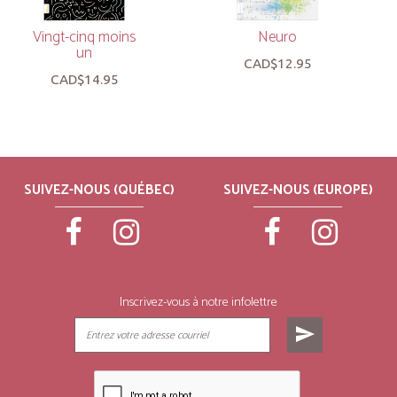
Vingt-cinq moins
Neuro
un
CAD$12.95
CAD$14.95
SUIVEZ-NOUS (QUÉBEC)
SUIVEZ-NOUS (EUROPE)
Inscrivez-vous à notre infolettre
send