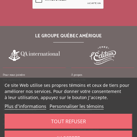
LE GROUPE QUÉBEC AMÉRIQUE
Pour nous joindre
À propos
Vos manuscrits
Plan du site
Ce site Web utilise ses propres témoins et ceux de tiers pour
Emplois
Crédits
Remerciements
améliorer nos services. Pour donner votre consentement
à leur utilisation, appuyez sur le bouton J'accepte.
Conditions d’utilisation
Mon compte
Plus d'informations
Personnaliser les témoins
Politique de confidentialité
Mes commandes
Politique contre le harcèlement
Mes notes de crédit
Politique anti-pourriels
Mes adresses
TOUT REFUSER
Politique de retour
Mes informations personnelles
Mes bons de réduction