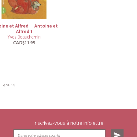
ine et Alfred - - Antoine et
Alfred 1
Yves Beauchemin
CAD$11.95
 - 4 sur 4
Inscrivez-vous à notre infolettre
send