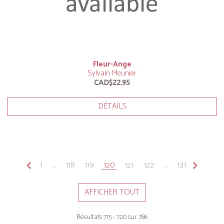
Fleur-Ange
Sylvain Meunier
CAD$22.95
DÉTAILS
keyboard_arrow_left
1
...
118
119
120
121
122
...
131
keyboard_arrow_right
AFFICHER TOUT
Résultats 715 - 720 sur 786