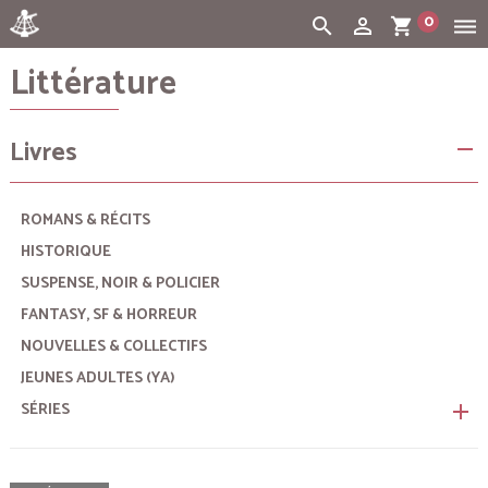
0
search
person_outline
shopping_cart
dehaze
Littérature
Cart:
(vide)
Livres
remove
ROMANS & RÉCITS
HISTORIQUE
SUSPENSE, NOIR & POLICIER
FANTASY, SF & HORREUR
NOUVELLES & COLLECTIFS
JEUNES ADULTES (YA)
SÉRIES
remove