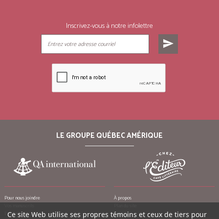
Inscrivez-vous à notre infolettre
send
LE GROUPE QUÉBEC AMÉRIQUE
Pour nous joindre
À propos
Vos manuscrits
Plan du site
Ce site Web utilise ses propres témoins et ceux de tiers pour
Emplois
Crédits