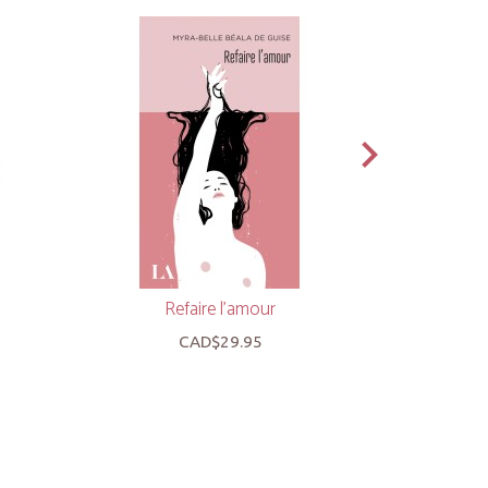
Refaire l'amour
Le r
CAD$29.95