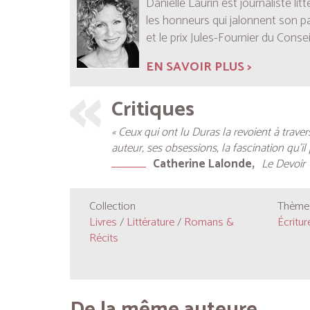
Danielle Laurin est journaliste litt
les honneurs qui jalonnent son p
et le prix Jules-Fournier du Conseil
EN SAVOIR PLUS >
Critiques
« Ceux qui ont lu Duras la revoient à traver
auteur, ses obsessions, la fascination qu’il 
Catherine Lalonde
Le Devoir
Collection
Thèmes
Livres
/
Littérature
/
Romans &
Écritur
Récits
De la même auteure