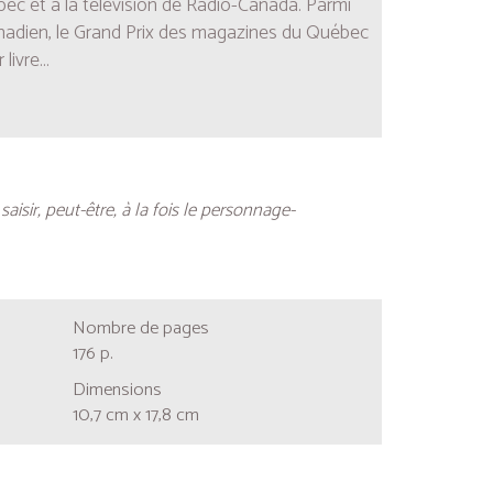
bec
et à la télévision de Radio-Canada. Parmi
canadien, le Grand Prix des magazines du Québec
ivre...
isir, peut-être, à la fois le personnage-
Nombre de pages
176 p.
Dimensions
10,7 cm x 17,8 cm