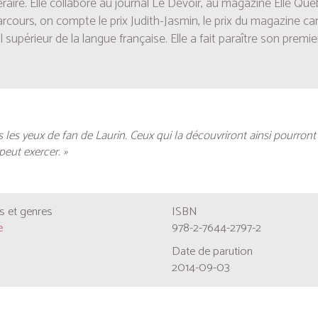
éraire. Elle collabore au journal
Le Devoir
, au magazine
Elle Qué
arcours, on compte le prix Judith-Jasmin, le prix du magazine 
 supérieur de la langue française. Elle a fait paraître son premier l
s les yeux de fan de Laurin. Ceux qui la découvriront ainsi pourront sa
peut exercer. »
 et genres
ISBN
e
978-2-7644-2797-2
Date de parution
2014-09-03