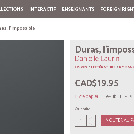
LLECTIONS
INTERACTIF
ENSEIGNANTS
FOREIGN RIGH
Cart:
(vide)
ras, l’impossible
Duras, l’impos
Danielle Laurin
LIVRES
/
LITTÉRATURE
/
ROMANS
CAD$19.95
Livre papier
|
ePub
|
PDF
Quantité
AJOUTER AU P