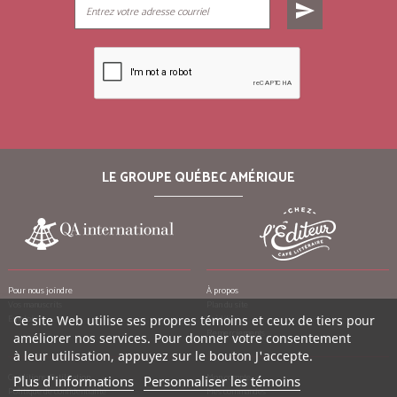
send
LE GROUPE QUÉBEC AMÉRIQUE
Pour nous joindre
À propos
Vos manuscrits
Plan du site
Emplois
Ce site Web utilise ses propres témoins et ceux de tiers pour
Crédits
Remerciements
améliorer nos services. Pour donner votre consentement
à leur utilisation, appuyez sur le bouton J'accepte.
Conditions d’utilisation
Mon compte
Plus d'informations
Personnaliser les témoins
Politique de confidentialité
Mes commandes