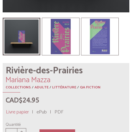
Rivière-des-Prairies
Mariana Mazza
COLLECTIONS
/
ADULTE
/
LITTÉRATURE
/
QA FICTION
CAD$24.95
Livre papier
|
ePub
|
PDF
Quantité