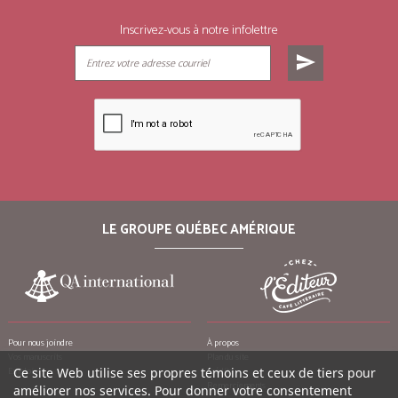
Inscrivez-vous à notre infolettre
send
LE GROUPE QUÉBEC AMÉRIQUE
Pour nous joindre
À propos
Vos manuscrits
Plan du site
Ce site Web utilise ses propres témoins et ceux de tiers pour
Emplois
Crédits
Remerciements
améliorer nos services. Pour donner votre consentement