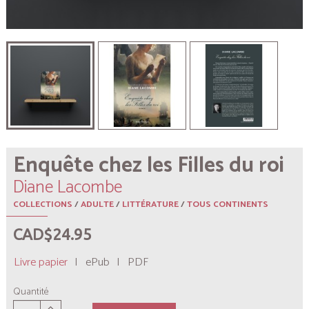
Enquête chez les Filles du roi
Diane Lacombe
COLLECTIONS
/
ADULTE
/
LITTÉRATURE
/
TOUS CONTINENTS
CAD$24.95
Livre papier
|
ePub
|
PDF
Quantité