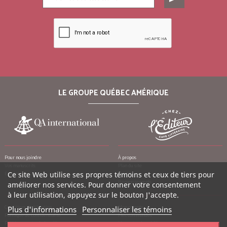
LE GROUPE QUÉBEC AMÉRIQUE
Pour nous joindre
À propos
Vos manuscrits
Plan du site
Emplois
Ce site Web utilise ses propres témoins et ceux de tiers pour
Crédits
Remerciements
améliorer nos services. Pour donner votre consentement
à leur utilisation, appuyez sur le bouton J'accepte.
Conditions d’utilisation
Mon compte
Plus d'informations
Personnaliser les témoins
Politique de confidentialité
Mes commandes
Politique contre le harcèlement
Mes notes de crédit