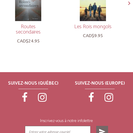
Routes
Les Rois mongols
secondaires
CAD$9.95
CAD$24.95
SUIVEZ-NOUS (QUÉBEC)
SUIVEZ-NOUS (EUROPE)
Inscrivez-vous à notre infolettre
send