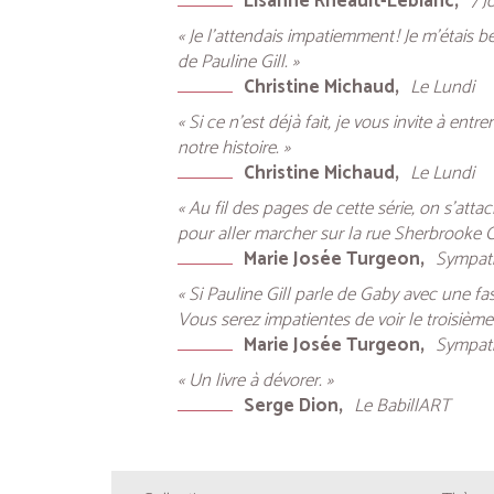
Lisanne Rheault-Leblanc
7 J
« Je l’attendais impatiemment ! Je m’étais
de Pauline Gill. »
Christine Michaud
Le Lundi
« Si ce n’est déjà fait, je vous invite à e
notre histoire. »
Christine Michaud
Le Lundi
« Au fil des pages de cette série, on s’att
pour aller marcher sur la rue Sherbrooke Ou
Marie Josée Turgeon
Sympati
« Si Pauline Gill parle de Gaby avec une 
Vous serez impatientes de voir le troisième et
Marie Josée Turgeon
Sympati
« Un livre à dévorer. »
Serge Dion
Le BabillART