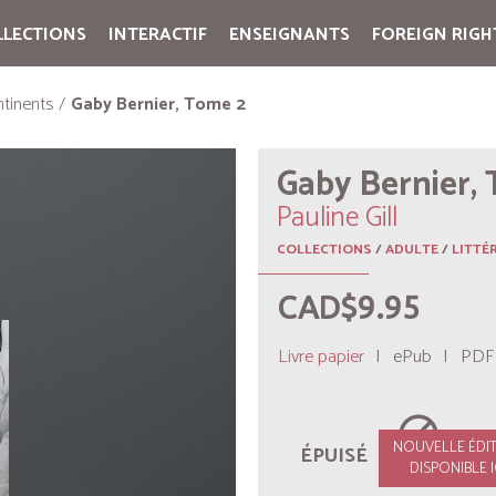
LLECTIONS
INTERACTIF
ENSEIGNANTS
FOREIGN RIGH
Cart:
(vide)
tinents
Gaby Bernier, Tome 2
Gaby Bernier,
Pauline Gill
COLLECTIONS
/
ADULTE
/
LITTÉ
CAD$9.95
Livre papier
|
ePub
|
PDF
block
NOUVELLE ÉDI
ÉPUISÉ
DISPONIBLE I