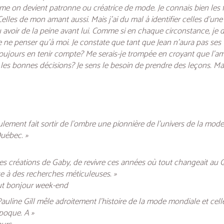
 on devient patronne ou créatrice de mode. Je connais bien les fi
lles de mon amant aussi. Mais j’ai du mal à identifier celles d’une
u avoir de la peine avant lui. Comme si en chaque circonstance, je d
 ne penser qu’à moi. Je constate que tant que Jean n’aura pas ses v
toujours en tenir compte? Me serais-je trompée en croyant que l’am
, les bonnes décisions? Je sens le besoin de prendre des leçons. Ma
eulement fait sortir de l’ombre une pionnière de l’univers de la mo
Québec. »
es créations de Gaby, de revivre ces années où tout changeait au Qu
 à des recherches méticuleuses. »
ut bonjour week-end
uline Gill mêle adroitement l’histoire de la mode mondiale et cell
poque. A »