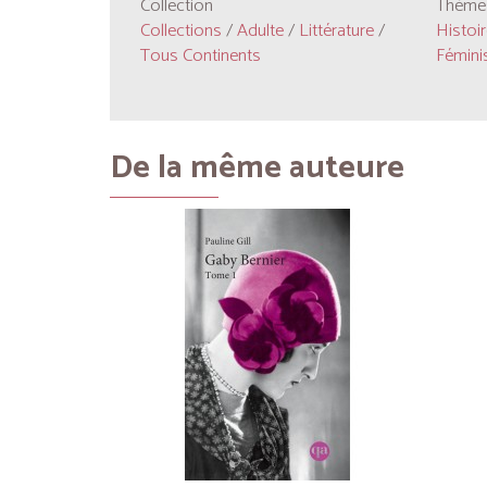
Collection
Thèmes
Collections
/
Adulte
/
Littérature
/
Histoir
Tous Continents
Fémin
De la même auteure