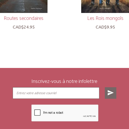
Routes secondaires
Les Rois mongols
CAD$24.95
CAD$9.95
Inscrivez-vous à notre infolettre
send