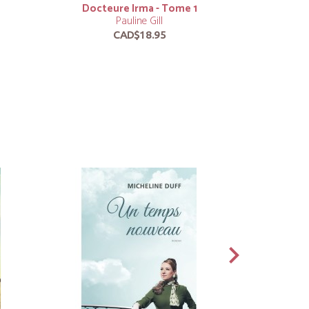
Docteure Irma - Tome 1
Une bour
Pauline Gill
CAD$18.95