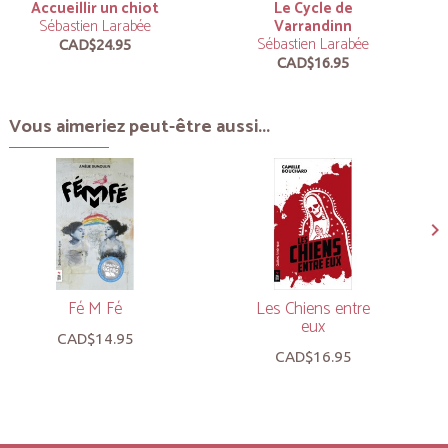
Accueillir un chiot
Le Cycle de
Sébastien Larabée
Varrandinn
Sébastien Larabée
CAD$24.95
CAD$16.95
Vous aimeriez peut-être aussi...
Fé M Fé
Les Chiens entre
eux
CAD$14.95
CAD$16.95