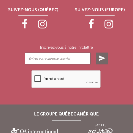
SUIVEZ-NOUS (QUÉBEC)
SUIVEZ-NOUS (EUROPE)
Inscrivez-vous à notre infolettre
send
LE GROUPE QUÉBEC AMÉRIQUE