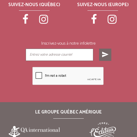
SUIVEZ-NOUS (QUÉBEC)
SUIVEZ-NOUS (EUROPE)
Inscrivez-vous à notre infolettre
send
LE GROUPE QUÉBEC AMÉRIQUE