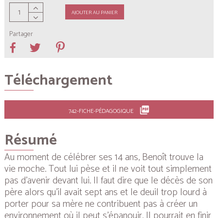
AJOUTER AU PANIER
Partager
Téléchargement
picture_as_pdf
742-FICHE-PÉDAGOGIQUE
Résumé
Au moment de célébrer ses 14 ans, Benoît trouve la
vie moche. Tout lui pèse et il ne voit tout simplement
pas d’avenir devant lui. Il faut dire que le décès de son
père alors qu’il avait sept ans et le deuil trop lourd à
porter pour sa mère ne contribuent pas à créer un
environnement où il peut s’épanouir. Il pourrait en finir