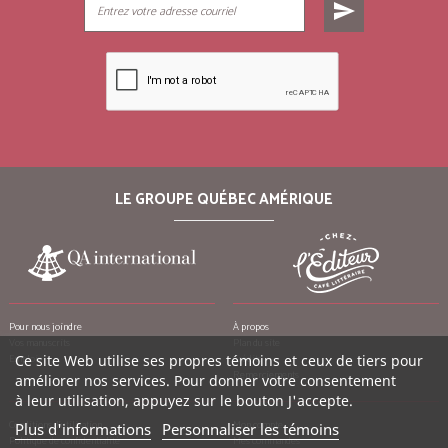
send
LE GROUPE QUÉBEC AMÉRIQUE
Pour nous joindre
À propos
Vos manuscrits
Plan du site
Emplois
Crédits
Ce site Web utilise ses propres témoins et ceux de tiers pour
Remerciements
améliorer nos services. Pour donner votre consentement
à leur utilisation, appuyez sur le bouton J'accepte.
Conditions d’utilisation
Mon compte
Plus d'informations
Personnaliser les témoins
Politique de confidentialité
Mes commandes