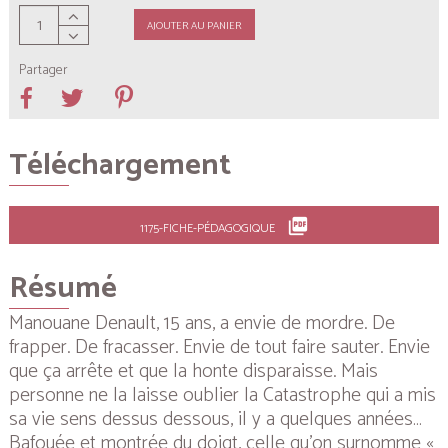
AJOUTER AU PANIER
Partager
Téléchargement
picture_as_pdf
1175-FICHE-PÉDAGOGIQUE
Résumé
Manouane Denault, 15 ans, a envie de mordre. De
frapper. De fracasser. Envie de tout faire sauter. Envie
que ça arrête et que la honte disparaisse. Mais
personne ne la laisse oublier la Catastrophe qui a mis
sa vie sens dessus dessous, il y a quelques années…
Bafouée et montrée du doigt, celle qu’on surnomme «