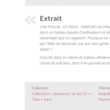
Extrait
Une fortune… Un trésor… Imbécile! Les tréso
dans un bateau équipé d’ordinateurs et de s
davantage que la cargaison. Pourquoi lui, G
par l’idée de découvrir, par son seul génie
destin ?
Couché dans la cabine du bateau désœuvré,
chose de précieux, dont il ne pouvait se so
Collection
Thèmes
Collections
/
Jeunesse
/
14 Ans Et +
/
Enquête
Titan + (14+)
Histori