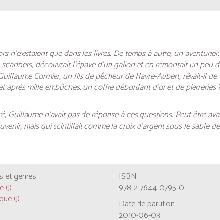
rs n’existaient que dans les livres. De temps à autre, un aventurier
canners, découvrait l’épave d’un galion et en remontait un peu d’or
uillaume Cormier, un fils de pêcheur de Havre-Aubert, rêvait-il de t
 et après mille embûches, un coffre débordant d’or et de pierreries 
 Guillaume n’avait pas de réponse à ces questions. Peut-être ava
uvenir, mais qui scintillait comme la croix d’argent sous le sable d
 et genres
ISBN
 (J)
978-2-7644-0795-0
que (J)
Date de parution
2010-06-03