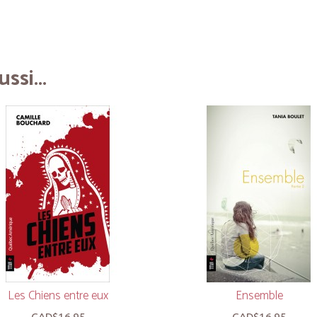
ssi...
Les Chiens entre eux
Ensemble
CAD$16.95
CAD$16.95