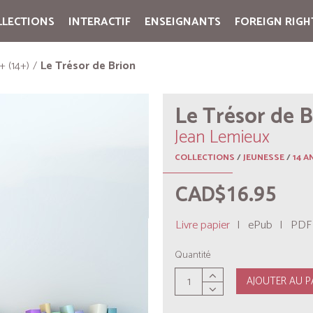
LLECTIONS
INTERACTIF
ENSEIGNANTS
FOREIGN RIGH
Cart:
(vide)
+ (14+)
Le Trésor de Brion
Le Trésor de B
Jean Lemieux
COLLECTIONS
/
JEUNESSE
/
14 A
CAD$16.95
Livre papier
|
ePub
|
PDF
Quantité
AJOUTER AU P