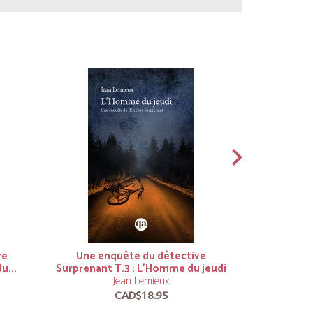
ve
Une enquête du détective
Une enq
u...
Surprenant T.3 : L’Homme du jeudi
Surprenant
Jean Lemieux
CAD$18.95