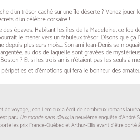
erche d’un trésor caché sur une île déserte ? Venez jouer 
crets d’un célèbre corsaire !
ie des épaves. Habitant les îles de la Madeleine, ce fou 
ourrait le mener vers un fabuleux trésor. Disons que ça l’
e depuis plusieurs mois… Son ami Jean-Denis se moquait g
 argentée, au dos de laquelle sont gravées de mystérieuses
e Boston ? Et si les trois amis n’étaient pas les seuls à m
péripéties et d’émotions qui fera le bonheur des amateurs
 de voyage, Jean Lemieux a écrit de nombreux romans lauréats
 est paru
Un monde sans dieux
, la neuvième enquête d’André 
porté les prix France-Québec et Arthur-Ellis avant d’être porté à l