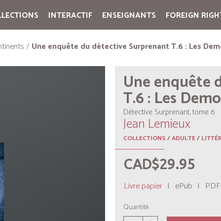
LLECTIONS
INTERACTIF
ENSEIGNANTS
FOREIGN RIGH
Cart:
(vide)
tinents
Une enquête du détective Surprenant T.6 : Les Dem
Une enquête d
T.6 : Les Demo
Détective Surprenant, tome 6
Jean Lemieux
COLLECTIONS
/
ADULTE
/
LITTÉ
CAD$29.95
Livre papier
|
ePub
|
PDF
Quantité