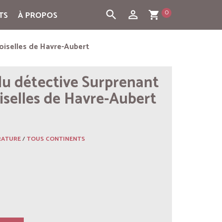
0
search
person_outline
TS
À PROPOS
shopping_cart
oiselles de Havre-Aubert
u détective Surprenant
iselles de Havre-Aubert
RATURE
/
TOUS CONTINENTS