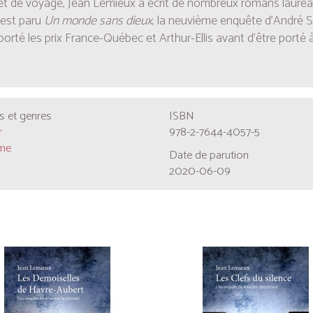
 de voyage, Jean Lemieux a écrit de nombreux romans lauréats
 est paru
Un monde sans dieux
, la neuvième enquête d’André 
porté les prix France-Québec et Arthur-Ellis avant d’être porté à l
 et genres
ISBN
r
978-2-7644-4057-5
me
Date de parution
2020-06-09