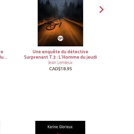
ve
Une enquête du détective
Une enq
u...
Surprenant T.3 : L’Homme du jeudi
Surprenant
Jean Lemieux
CAD$18.95