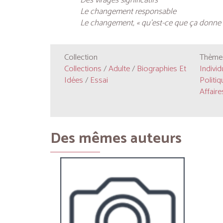
Des virages significatifs
Le changement responsable
Le changement, « qu’est-ce que ça donne 
Collection
Thèmes
Collections
/
Adulte
/
Biographies Et
Individ
Idées
/
Essai
Politiq
Affair
Des mêmes auteurs