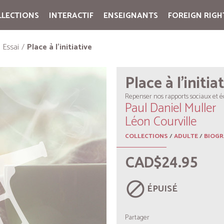
LLECTIONS
INTERACTIF
ENSEIGNANTS
FOREIGN RIGH
Cart:
(vide)
Essai
Place à l’initiative
Place à l’initia
Repenser nos rapports sociaux et
Paul Daniel Muller
Léon Courville
COLLECTIONS
/
ADULTE
/
BIOGR
CAD$24.95
block
ÉPUISÉ
Partager