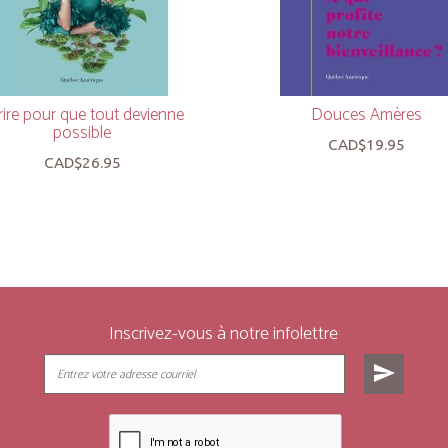
rire pour que tout devienne
Douces Amères
possible
CAD$19.95
CAD$26.95
Inscrivez-vous à notre infolettre
send