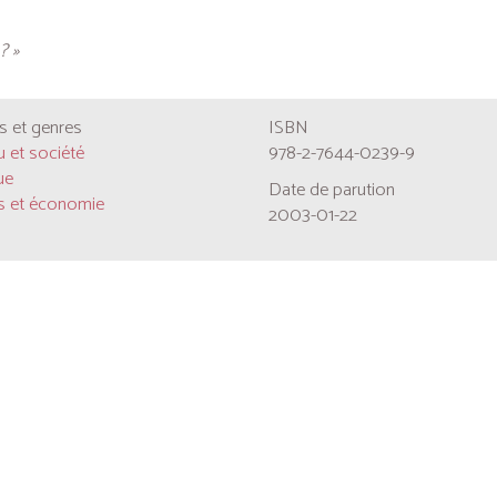
? »
 et genres
ISBN
u et société
978-2-7644-0239-9
ue
Date de parution
es et économie
2003-01-22